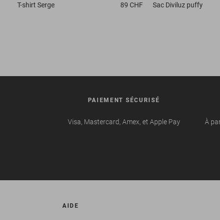
T-shirt
Serge
89 CHF
Sac
Diviluz puffy
PAIEMENT SÉCURISÉ
Visa, Mastercard, Amex, et Apple Pay
À par
AIDE