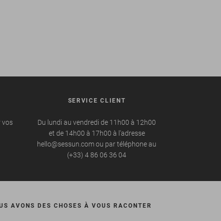
SERVICE CLIENT
r vos
Du lundi au vendredi de 11h00 à 12h00
et de 14h00 à 17h00 à l'adresse
hello@sessun.com ou par téléphone au
(+33) 4 86 06 36 04
US AVONS DES CHOSES À VOUS RACONTER