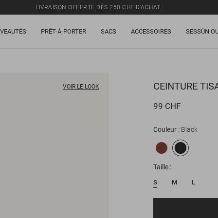
LIVRAISON OFFERTE DÈS 250 CHF D'ACHAT.
TOUS LES PRIX INCLUENT LA TVA ET LES DROITS DE DOUANE.
VEAUTÉS
PRÊT-À-PORTER
SACS
ACCESSOIRES
SESSÙN OU
SOLDES : JUSQU'À -50% SUR UNE SÉLECTION D'ARTICLES.
LIVRAISON OFFERTE DÈS 250 CHF D'ACHAT.
TOUS LES PRIX INCLUENT LA TVA ET LES DROITS DE DOUANE.
CEINTURE
TIS
VOIR LE LOOK
99 CHF
Couleur
Black
Taille
S
M
L