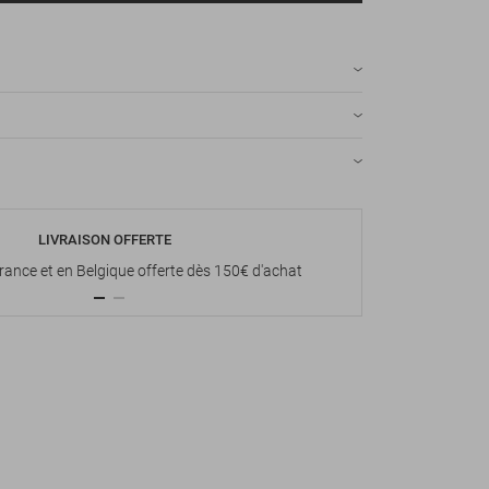
LIVRAISON OFFERTE
P
France et en Belgique offerte dès 150€ d'achat
Paiement