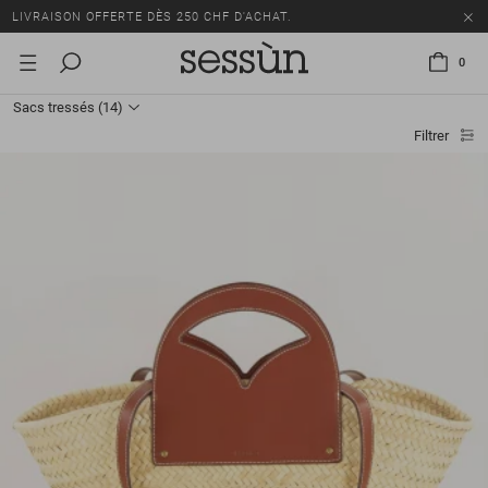
LIVRAISON OFFERTE DÈS 250 CHF D'ACHAT.
TOUS LES PRIX INCLUENT LA TVA ET LES DROITS DE DOUANE.
0
SOLDES : JUSQU'À -50% SUR UNE SÉLECTION D'ARTICLES.
Sacs tressés
(14)
LIVRAISON OFFERTE DÈS 250 CHF D'ACHAT.
Filtrer
TOUS LES PRIX INCLUENT LA TVA ET LES DROITS DE DOUANE.