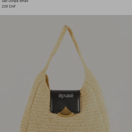
Sac
Divipa small
239 CHF
épuisé