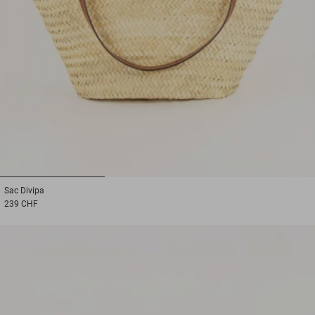
1
2
3
Sac
Divipa
239 CHF