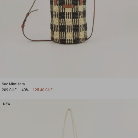
1
2
3
Sac
Mimi tara
209 CHF
-40%
125.40 CHF
NEW