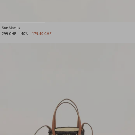
1
2
3
Sac
Maeluz
299 CHF
-40%
179.40 CHF