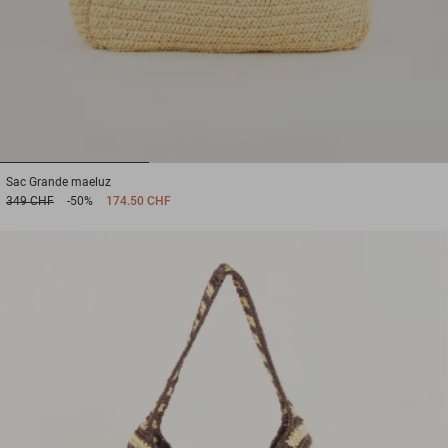
1
2
3
Sac
Grande maeluz
349 CHF
-50%
174.50 CHF