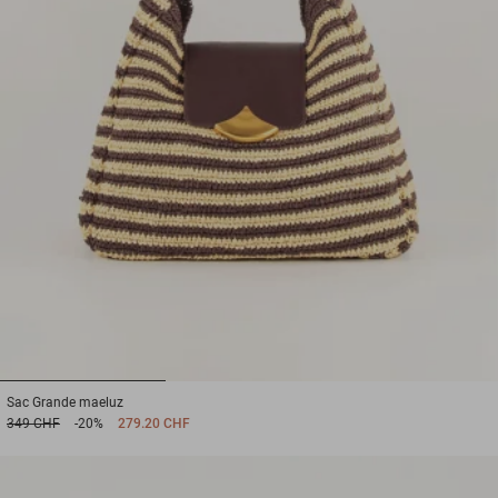
1
2
3
Sac
Grande maeluz
349 CHF
-20%
279.20 CHF