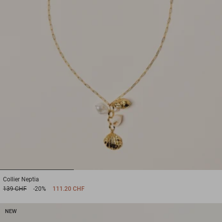
1
2
3
Collier
Neptia
139 CHF
-20%
111.20 CHF
NEW