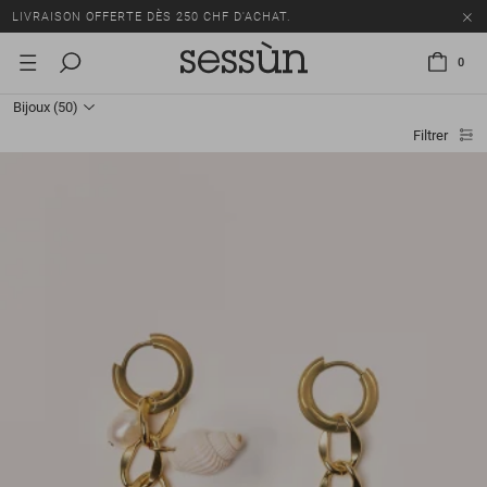
TOUS LES PRIX INCLUENT LA TVA ET LES DROITS DE DOUANE.
SOLDES : JUSQU'À -50% SUR UNE SÉLECTION D'ARTICLES.
0
LIVRAISON OFFERTE DÈS 250 CHF D'ACHAT.
Bijoux
(50)
TOUS LES PRIX INCLUENT LA TVA ET LES DROITS DE DOUANE.
Filtrer