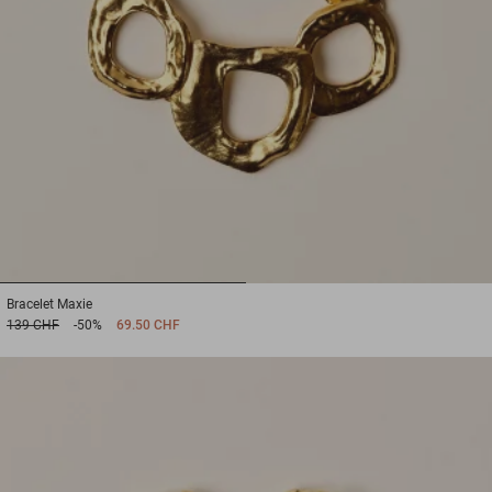
1
2
Bracelet
Maxie
139 CHF
-50%
69.50 CHF