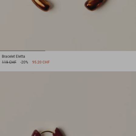
1
2
3
Bracelet
Eletta
119 CHF
-20%
95.20 CHF