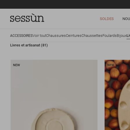
SOLDES
NOU
Voir tout
Chaussures
Ceintures
Chaussettes
Foulards
Bijoux
Li
ACCESSOIRES
Livres et artisanat
(81)
NEW
NEW