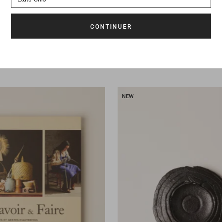
188.50 CHF
Livre
Odeur de l'inde
NEW