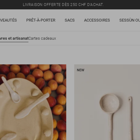
LIVRAISON OFFERTE DÈS 250 CHF D'ACHAT.
TOUS LES PRIX INCLUENT LA TVA ET LES DROITS DE DOUANE.
VEAUTÉS
PRÊT-À-PORTER
SACS
ACCESSOIRES
SESSÙN OU
SOLDES : JUSQU'À -50% SUR UNE SÉLECTION D'ARTICLES.
LIVRAISON OFFERTE DÈS 250 CHF D'ACHAT.
vres et artisanat
Cartes cadeaux
TOUS LES PRIX INCLUENT LA TVA ET LES DROITS DE DOUANE.
NEW