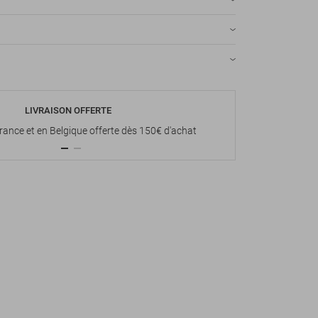
LIVRAISON OFFERTE
P
France et en Belgique offerte dès 150€ d'achat
Paiement