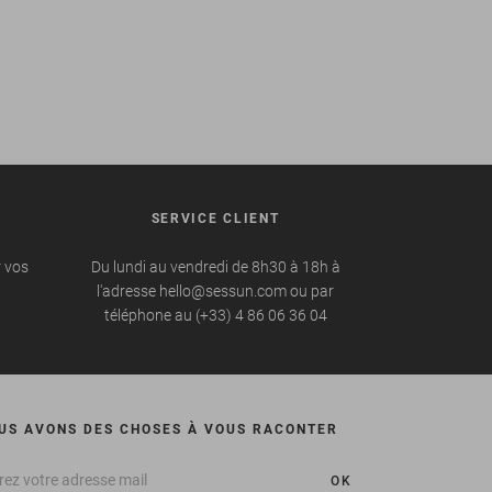
SERVICE CLIENT
r vos
Du lundi au vendredi de 8h30 à 18h à
l'adresse hello@sessun.com ou par
téléphone au (+33) 4 86 06 36 04
US AVONS DES CHOSES À VOUS RACONTER
OK