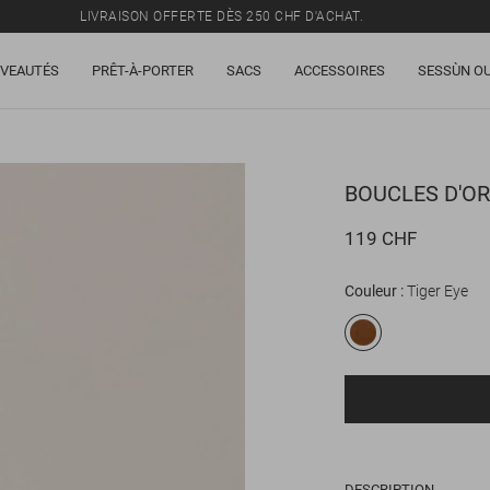
LIVRAISON OFFERTE DÈS 250 CHF D'ACHAT.
TOUS LES PRIX INCLUENT LA TVA ET LES DROITS DE DOUANE.
VEAUTÉS
PRÊT-À-PORTER
SACS
ACCESSOIRES
SESSÙN OU
SOLDES : JUSQU'À -50% SUR UNE SÉLECTION D'ARTICLES.
LIVRAISON OFFERTE DÈS 250 CHF D'ACHAT.
TOUS LES PRIX INCLUENT LA TVA ET LES DROITS DE DOUANE.
BOUCLES D'OR
119 CHF
Couleur
Tiger Eye
DESCRIPTION