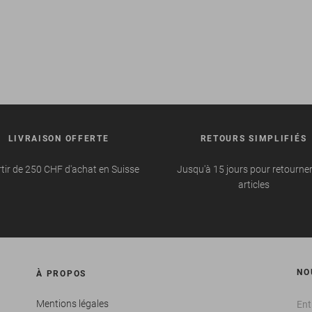
LIVRAISON OFFERTE
RETOURS SIMPLIFIÉS
tir de 250 CHF d'achat en Suisse
Jusqu'à 15 jours pour retourne
articles
NO
À PROPOS
Mentions légales