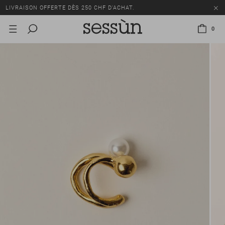
LIVRAISON OFFERTE DÈS 250 CHF D'ACHAT.
TOUS LES PRIX INCLUENT LA TVA ET LES DROITS DE DOUANE.
0
SOLDES : JUSQU'À -50% SUR UNE SÉLECTION D'ARTICLES.
LIVRAISON OFFERTE DÈS 250 CHF D'ACHAT.
TOUS LES PRIX INCLUENT LA TVA ET LES DROITS DE DOUANE.