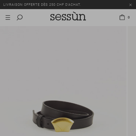
LIVRAISON OFFERTE DÈS 250 CHF D'ACHAT.
TOUS LES PRIX INCLUENT LA TVA ET LES DROITS DE DOUANE.
0
SOLDES : JUSQU'À -50% SUR UNE SÉLECTION D'ARTICLES.
LIVRAISON OFFERTE DÈS 250 CHF D'ACHAT.
TOUS LES PRIX INCLUENT LA TVA ET LES DROITS DE DOUANE.