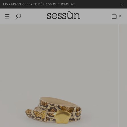
LIVRAISON OFFERTE DÈS 250 CHF D'ACHAT.
TOUS LES PRIX INCLUENT LA TVA ET LES DROITS DE DOUANE.
0
SOLDES : JUSQU'À -50% SUR UNE SÉLECTION D'ARTICLES.
LIVRAISON OFFERTE DÈS 250 CHF D'ACHAT.
TOUS LES PRIX INCLUENT LA TVA ET LES DROITS DE DOUANE.