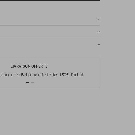
LIVRAISON OFFERTE
P
France et en Belgique offerte dès 150€ d'achat
Paiement