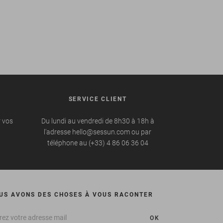
SERVICE CLIENT
r vos
Du lundi au vendredi de 8h30 à 18h à
l'adresse hello@sessun.com ou par
téléphone au (+33) 4 86 06 36 04
US AVONS DES CHOSES À VOUS RACONTER
OK