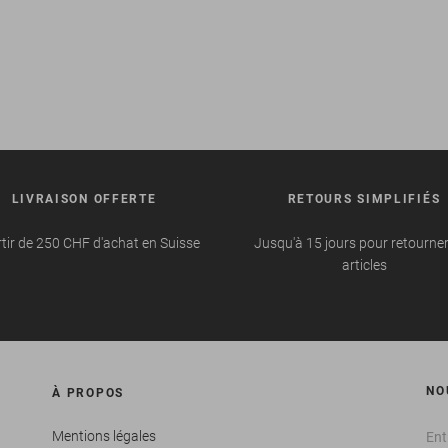
LIVRAISON OFFERTE
RETOURS SIMPLIFIÉS
tir de 250 CHF d'achat en Suisse
Jusqu'à 15 jours pour retourne
articles
NO
À PROPOS
Mentions légales