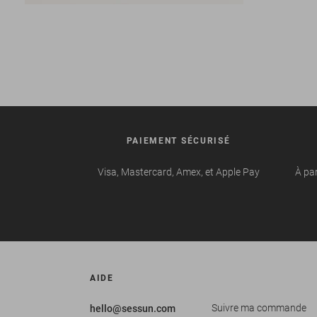
PAIEMENT SÉCURISÉ
Visa, Mastercard, Amex, et Apple Pay
À par
AIDE
Suivre ma commande
hello@sessun.com