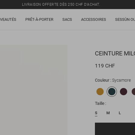
LIVRAISON OFFERTE DÈS 250 CHF D'ACHAT.
TOUS LES PRIX INCLUENT LA TVA ET LES DROITS DE DOUANE.
VEAUTÉS
PRÊT-À-PORTER
SACS
ACCESSOIRES
SESSÙN OU
SOLDES : JUSQU'À -50% SUR UNE SÉLECTION D'ARTICLES.
LIVRAISON OFFERTE DÈS 250 CHF D'ACHAT.
TOUS LES PRIX INCLUENT LA TVA ET LES DROITS DE DOUANE.
CEINTURE
MIL
119 CHF
Couleur
Sycamore
Taille
S
M
L