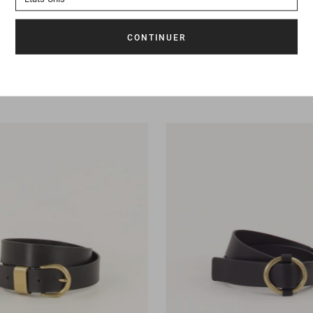
a
119 CHF
Ceinture
Tisao