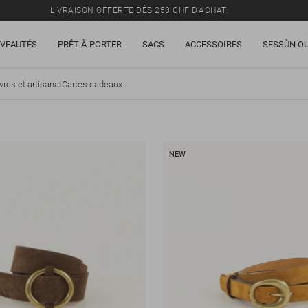
LIVRAISON OFFERTE DÈS 250 CHF D'ACHAT.
TOUS LES PRIX INCLUENT LA TVA ET LES DROITS DE DOUANE.
VEAUTÉS
PRÊT-À-PORTER
SACS
ACCESSOIRES
SESSÙN OU
SOLDES : JUSQU'À -50% SUR UNE SÉLECTION D'ARTICLES.
LIVRAISON OFFERTE DÈS 250 CHF D'ACHAT.
vres et artisanat
Cartes cadeaux
TOUS LES PRIX INCLUENT LA TVA ET LES DROITS DE DOUANE.
NEW