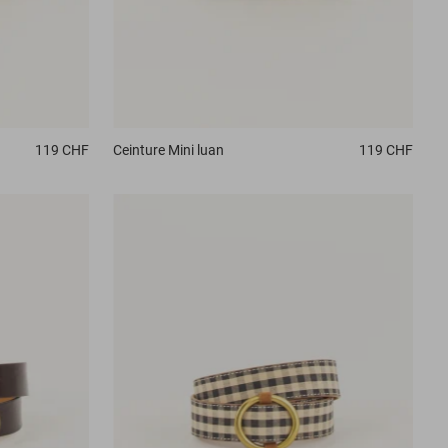
Ceinture
Mini luan
119 CHF
119 CHF