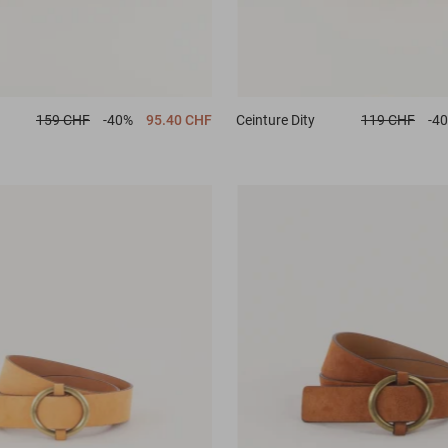
159 CHF
-40%
95.40 CHF
Ceinture
Dity
119 CHF
-4