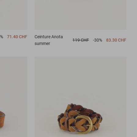
0%
71.40 CHF
Ceinture
Anota
119 CHF
-30%
83.30 CHF
summer