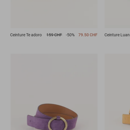
Ceinture
Te adoro
159 CHF
-50%
79.50 CHF
Ceinture
Luan