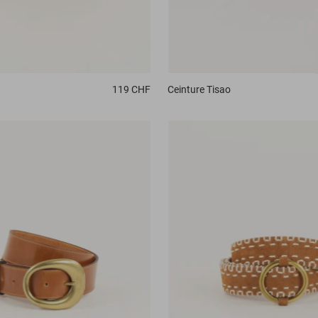
a
119 CHF
Ceinture
Tisao