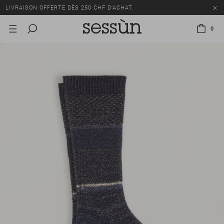
LIVRAISON OFFERTE DÈS 250 CHF D'ACHAT.
TOUS LES PRIX INCLUENT LA TVA ET LES DROITS DE DOUANE.
0
SOLDES : JUSQU'À -50% SUR UNE SÉLECTION D'ARTICLES.
LIVRAISON OFFERTE DÈS 250 CHF D'ACHAT.
TOUS LES PRIX INCLUENT LA TVA ET LES DROITS DE DOUANE.