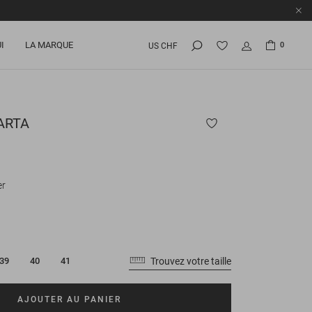
I
LA MARQUE
0
US CHF
RTA
er
Trouvez votre taille
39
40
41
AJOUTER AU PANIER