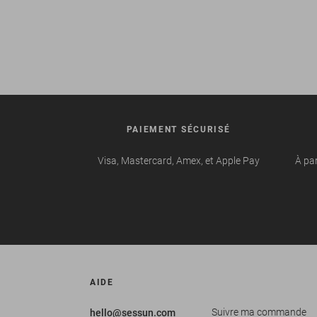
PAIEMENT SÉCURISÉ
Visa, Mastercard, Amex, et Apple Pay
À par
AIDE
Suivre ma commande
hello@sessun.com