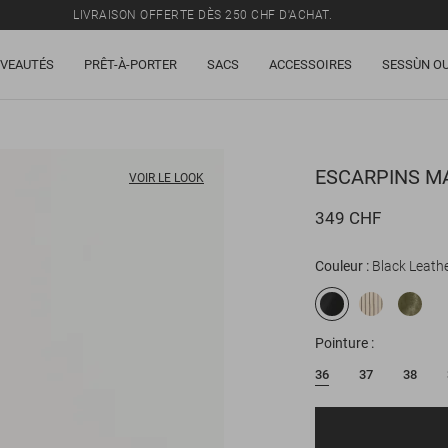
LIVRAISON OFFERTE DÈS 250 CHF D'ACHAT.
TOUS LES PRIX INCLUENT LA TVA ET LES DROITS DE DOUANE.
VEAUTÉS
PRÊT-À-PORTER
SACS
ACCESSOIRES
SESSÙN OU
SOLDES : JUSQU'À -50% SUR UNE SÉLECTION D'ARTICLES.
LIVRAISON OFFERTE DÈS 250 CHF D'ACHAT.
TOUS LES PRIX INCLUENT LA TVA ET LES DROITS DE DOUANE.
ESCARPINS
MA
VOIR LE LOOK
349 CHF
Couleur
Black Leath
Pointure
36
37
38