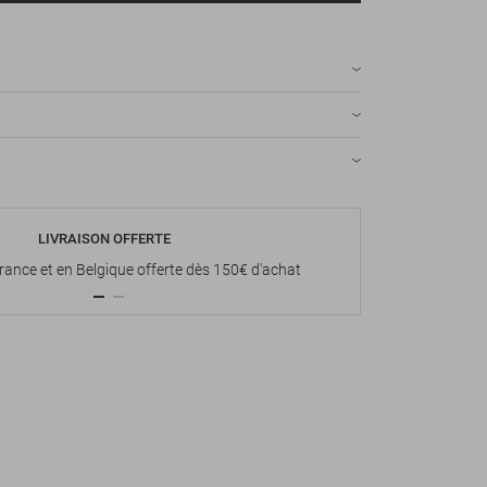
LIVRAISON OFFERTE
P
France et en Belgique offerte dès 150€ d'achat
Paiement