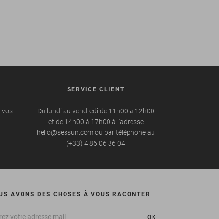
SERVICE CLIENT
r vos
Du lundi au vendredi de 11h00 à 12h00
et de 14h00 à 17h00 à l'adresse
hello@sessun.com ou par téléphone au
(+33) 4 86 06 36 04
US AVONS DES CHOSES À VOUS RACONTER
OK