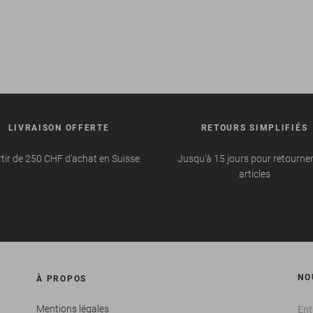
LIVRAISON OFFERTE
RETOURS SIMPLIFIÉS
tir de 250 CHF d'achat en Suisse
Jusqu'à 15 jours pour retourne
articles
NO
À PROPOS
Mentions légales