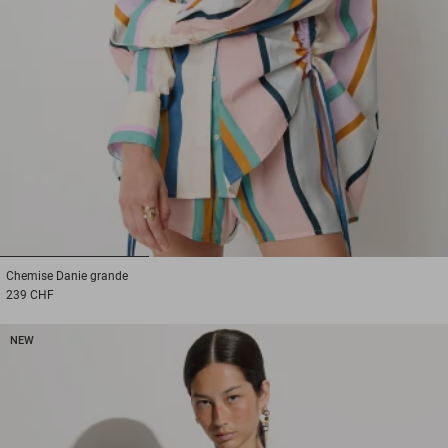
1
2
3
Chemise
Danie grande
239 CHF
NEW