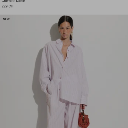
Chemise
Danie
229 CHF
NEW