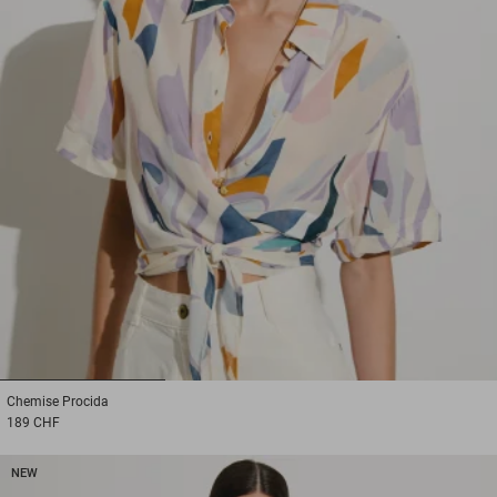
1
2
3
Chemise
Procida
189 CHF
NEW