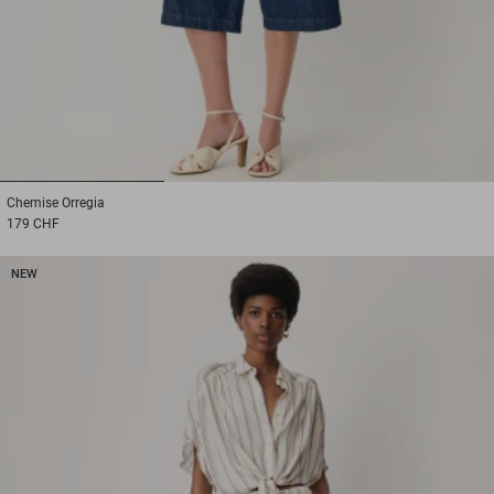
1
2
3
Chemise
Orregia
179 CHF
NEW