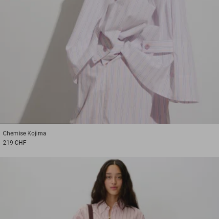
1
2
3
Chemise
Kojima
219 CHF