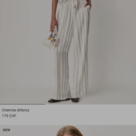
1
2
3
Chemise
Alfancy
179 CHF
NEW