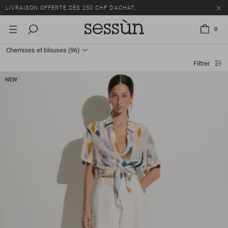
TOUS LES PRIX INCLUENT LA TVA ET LES DROITS DE DOUANE.
SOLDES : JUSQU'À -50% SUR UNE SÉLECTION D'ARTICLES.
0
LIVRAISON OFFERTE DÈS 250 CHF D'ACHAT.
Chemises et blouses
(96)
TOUS LES PRIX INCLUENT LA TVA ET LES DROITS DE DOUANE.
Filtrer
NEW