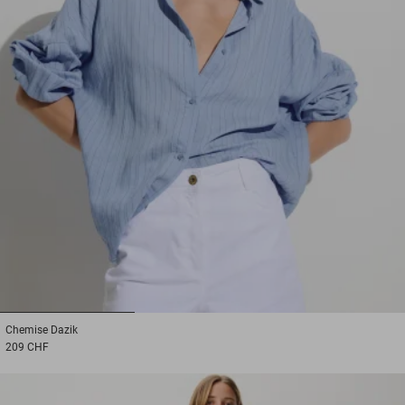
1
2
3
Chemise
Dazik
209 CHF