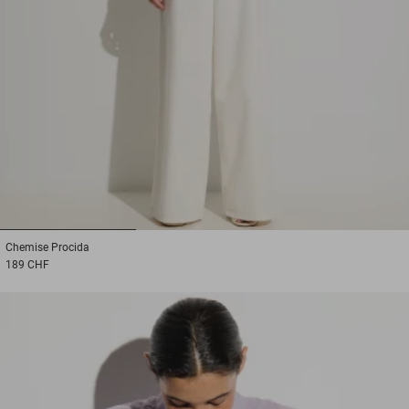
1
2
3
Chemise
Procida
189 CHF