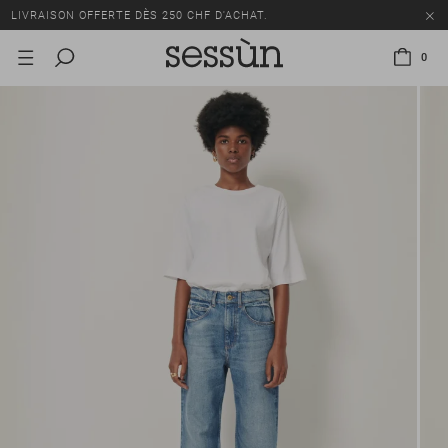
LIVRAISON OFFERTE DÈS 250 CHF D'ACHAT.
TOUS LES PRIX INCLUENT LA TVA ET LES DROITS DE DOUANE.
0
SOLDES : JUSQU'À -50% SUR UNE SÉLECTION D'ARTICLES.
LIVRAISON OFFERTE DÈS 250 CHF D'ACHAT.
TOUS LES PRIX INCLUENT LA TVA ET LES DROITS DE DOUANE.