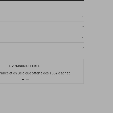
LIVRAISON OFFERTE
P
France et en Belgique offerte dès 150€ d'achat
Paiement