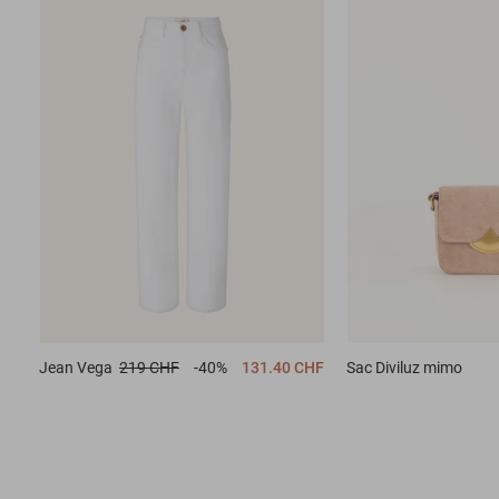
Jean
Vega
219 CHF
-40%
131.40 CHF
Sac
Diviluz mimo