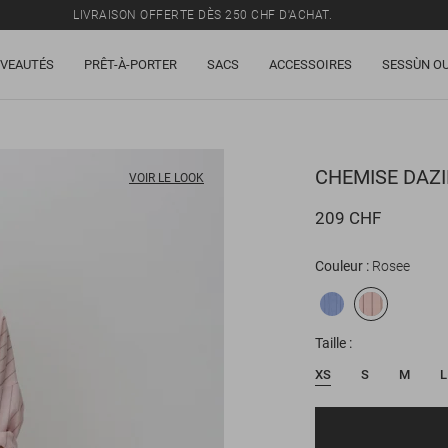
LIVRAISON OFFERTE DÈS 250 CHF D'ACHAT.
TOUS LES PRIX INCLUENT LA TVA ET LES DROITS DE DOUANE.
VEAUTÉS
PRÊT-À-PORTER
SACS
ACCESSOIRES
SESSÙN OU
SOLDES : JUSQU'À -50% SUR UNE SÉLECTION D'ARTICLES.
LIVRAISON OFFERTE DÈS 250 CHF D'ACHAT.
TOUS LES PRIX INCLUENT LA TVA ET LES DROITS DE DOUANE.
CHEMISE
DAZI
VOIR LE LOOK
209 CHF
Couleur
Rosee
Taille
XS
S
M
L