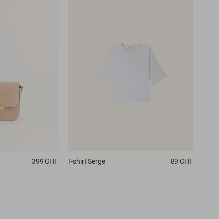
399 CHF
T-shirt
Serge
89 CHF