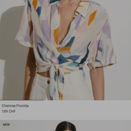
1
2
3
Chemise
Procida
189 CHF
NEW