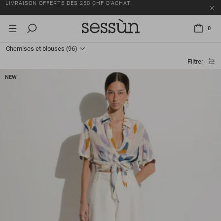
TOUS LES PRIX INCLUENT LA TVA ET LES DROITS DE DOUANE.
SOLDES : JUSQU'À -50% SUR UNE SÉLECTION D'ARTICLES.
0
LIVRAISON OFFERTE DÈS 250 CHF D'ACHAT.
Chemises et blouses
(96)
TOUS LES PRIX INCLUENT LA TVA ET LES DROITS DE DOUANE.
Filtrer
NEW