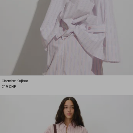
1
2
3
Chemise
Kojima
219 CHF