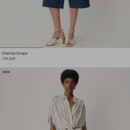
1
2
3
Chemise
Orregia
179 CHF
NEW