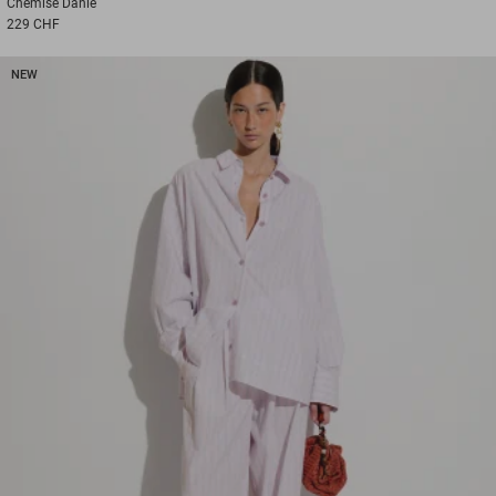
Chemise
Danie
229 CHF
NEW