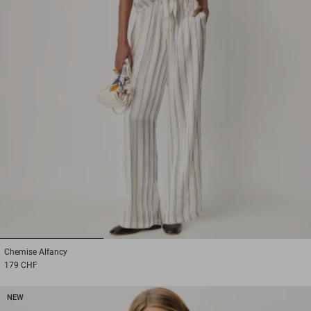
1
2
3
Chemise
Alfancy
179 CHF
NEW