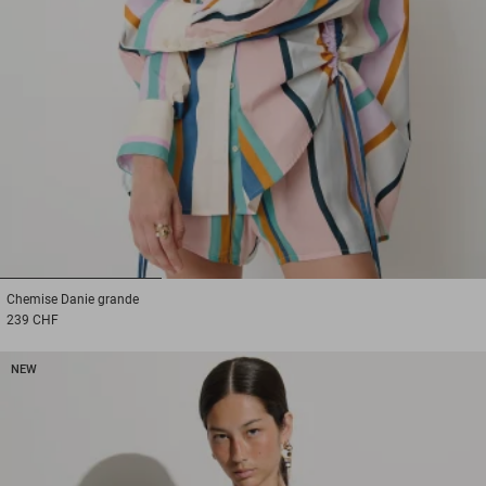
1
2
3
Chemise
Danie grande
239 CHF
NEW