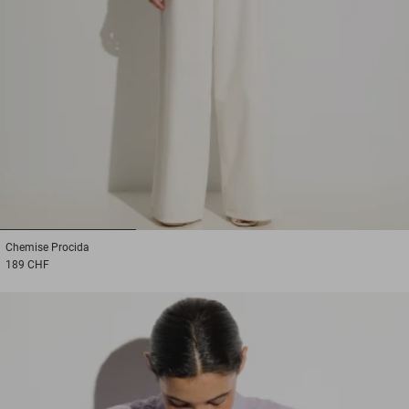
1
2
3
Chemise
Procida
189 CHF