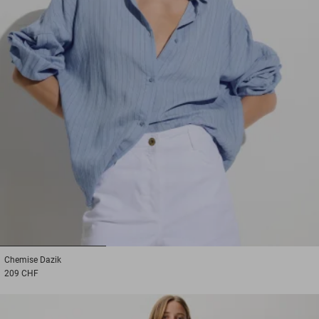
1
2
3
Chemise
Dazik
209 CHF