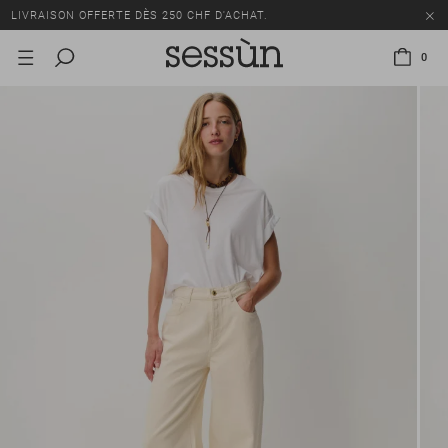
LIVRAISON OFFERTE DÈS 250 CHF D'ACHAT.
TOUS LES PRIX INCLUENT LA TVA ET LES DROITS DE DOUANE.
0
SOLDES : JUSQU'À -50% SUR UNE SÉLECTION D'ARTICLES.
LIVRAISON OFFERTE DÈS 250 CHF D'ACHAT.
TOUS LES PRIX INCLUENT LA TVA ET LES DROITS DE DOUANE.