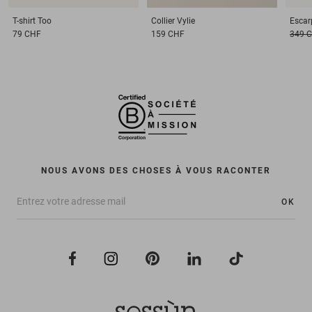
T-shirt
Too
Collier
Vylie
Escar
79 CHF
159 CHF
349 
NOUS AVONS DES CHOSES À VOUS RACONTER
OK