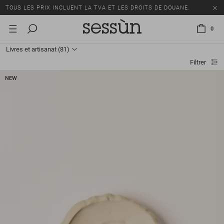
TOUS LES PRIX INCLUENT LA TVA ET LES DROITS DE DOUANE.
SOLDES : JUSQU'À -50% SUR UNE SÉLECTION D'ARTICLES.
0
LIVRAISON OFFERTE DÈS 250 CHF D'ACHAT.
Livres et artisanat
(81)
TOUS LES PRIX INCLUENT LA TVA ET LES DROITS DE DOUANE.
Filtrer
NEW