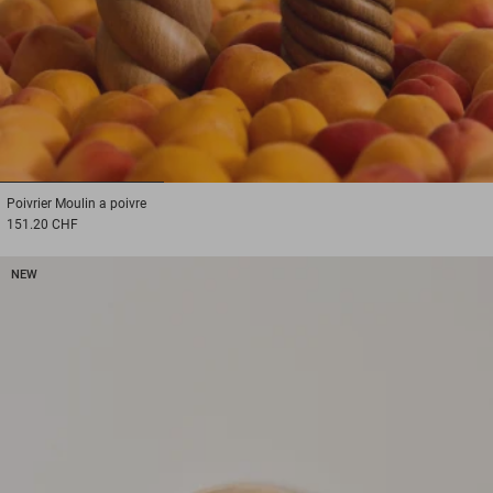
1
2
3
Poivrier
Moulin a poivre
151.20 CHF
NEW