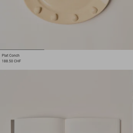
1
2
3
Plat
Conch
188.50 CHF