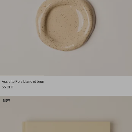
1
2
3
Assiette
Pois blanc et brun
65 CHF
NEW