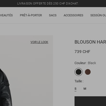
LIVRAISON OFFERTE DÈS 250 CHF D'ACHAT.
TOUS LES PRIX INCLUENT LA TVA ET LES DROITS DE DOUANE.
VEAUTÉS
PRÊT-À-PORTER
SACS
ACCESSOIRES
SESSÙN OU
SOLDES : JUSQU'À -50% SUR UNE SÉLECTION D'ARTICLES.
LIVRAISON OFFERTE DÈS 250 CHF D'ACHAT.
TOUS LES PRIX INCLUENT LA TVA ET LES DROITS DE DOUANE.
BLOUSON
HAR
VOIR LE LOOK
739 CHF
Couleur
Black
Taille
S
M