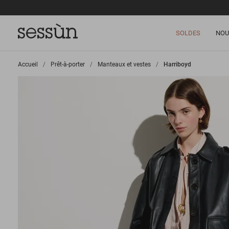
SOLDES
NOU
Accueil
>
Prêt-à-porter
>
Manteaux et vestes
>
Harriboyd