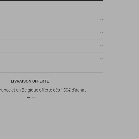
LIVRAISON OFFERTE
P
France et en Belgique offerte dès 150€ d'achat
Paiement