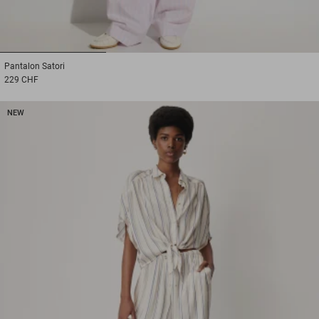
1
2
3
Pantalon
Satori
229 CHF
NEW