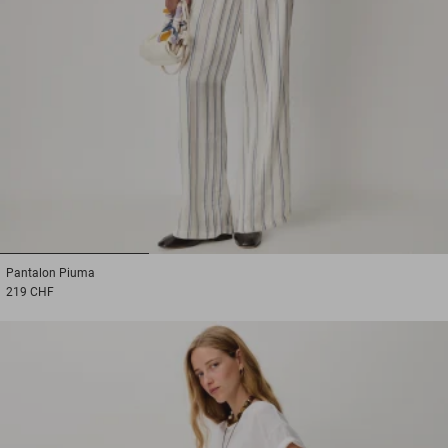
1
2
3
Pantalon
Piuma
219 CHF