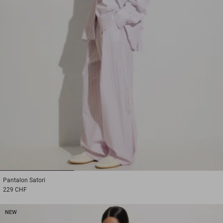
1
2
3
Pantalon
Satori
229 CHF
NEW