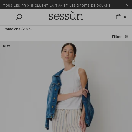
TOUS LES PRIX INCLUENT LA TVA ET LES DROITS DE DOUANE.
SOLDES : JUSQU'À -50% SUR UNE SÉLECTION D'ARTICLES.
0
LIVRAISON OFFERTE DÈS 250 CHF D'ACHAT.
Pantalons
(79)
TOUS LES PRIX INCLUENT LA TVA ET LES DROITS DE DOUANE.
Filtrer
NEW