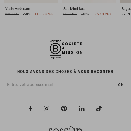
Veste
Anderson
Sac
Mimi tara
Bagu
239 CHF
-50%
119.50 CHF
209 CHF
-40%
125.40 CHF
89 C
NOUS AVONS DES CHOSES À VOUS RACONTER
OK