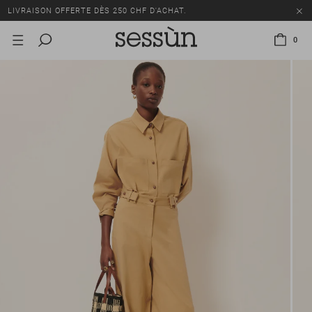
LIVRAISON OFFERTE DÈS 250 CHF D'ACHAT.
TOUS LES PRIX INCLUENT LA TVA ET LES DROITS DE DOUANE.
0
SOLDES : JUSQU'À -50% SUR UNE SÉLECTION D'ARTICLES.
LIVRAISON OFFERTE DÈS 250 CHF D'ACHAT.
TOUS LES PRIX INCLUENT LA TVA ET LES DROITS DE DOUANE.