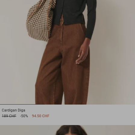
1
2
3
Cardigan
Diga
189 CHF
-50%
94.50 CHF