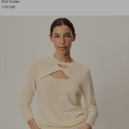
Pull
Ynoten
179 CHF