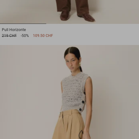
1
2
3
Pull
Horizonte
219 CHF
-50%
109.50 CHF