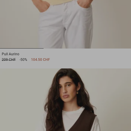
1
2
3
Pull
Aurino
209 CHF
-50%
104.50 CHF