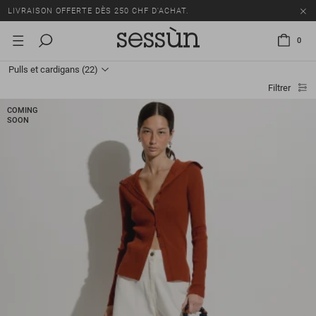
TOUS LES PRIX INCLUENT LA TVA ET LES DROITS DE DOUANE.
SOLDES : JUSQU'À -50% SUR UNE SÉLECTION D'ARTICLES.
0
LIVRAISON OFFERTE DÈS 250 CHF D'ACHAT.
Pulls et cardigans
(22)
TOUS LES PRIX INCLUENT LA TVA ET LES DROITS DE DOUANE.
Filtrer
COMING
SOON