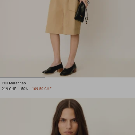
1
2
3
Pull
Maranhao
219 CHF
-50%
109.50 CHF