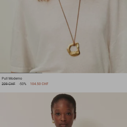
1
2
3
Pull
Moderno
209 CHF
-50%
104.50 CHF