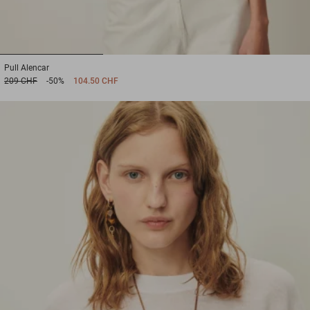
1
2
3
Pull
Alencar
209 CHF
-50%
104.50 CHF