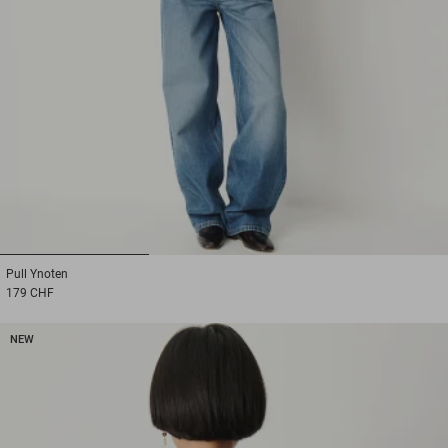
1
2
3
Pull
Ynoten
179 CHF
NEW