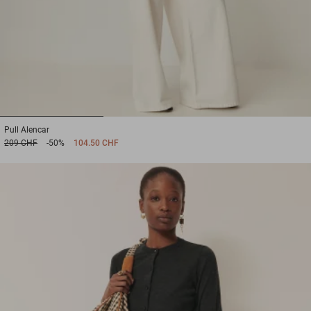
1
2
3
Pull
Alencar
209 CHF
-50%
104.50 CHF