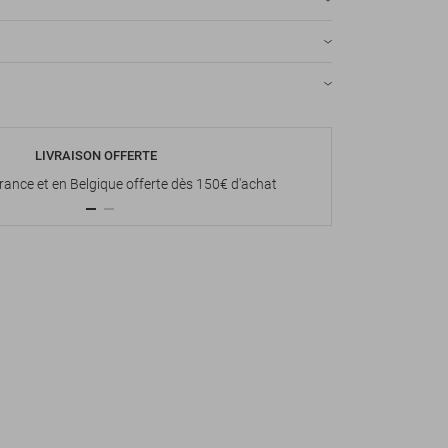
LIVRAISON OFFERTE
P
France et en Belgique offerte dès 150€ d'achat
Paiement