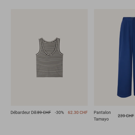
Débardeur
Dili
89 CHF
-30%
62.30 CHF
Pantalon
239 CHF
Tamayo