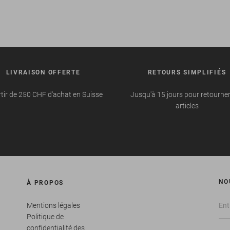
LIVRAISON OFFERTE
RETOURS SIMPLIFIÉS
tir de 250 CHF d'achat en Suisse
Jusqu'à 15 jours pour retourne
articles
NO
À PROPOS
Mentions légales
Politique de
confidentialité des