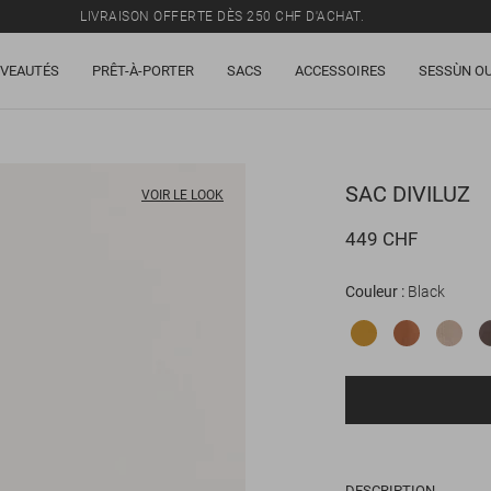
LIVRAISON OFFERTE DÈS 250 CHF D'ACHAT.
TOUS LES PRIX INCLUENT LA TVA ET LES DROITS DE DOUANE.
VEAUTÉS
PRÊT-À-PORTER
SACS
ACCESSOIRES
SESSÙN OU
SOLDES : JUSQU'À -50% SUR UNE SÉLECTION D'ARTICLES.
LIVRAISON OFFERTE DÈS 250 CHF D'ACHAT.
TOUS LES PRIX INCLUENT LA TVA ET LES DROITS DE DOUANE.
SAC
DIVILUZ
VOIR LE LOOK
449 CHF
Couleur
Black
DESCRIPTION