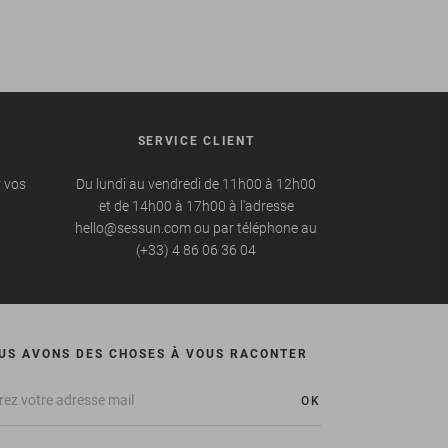
SERVICE CLIENT
r vos
Du lundi au vendredi de 11h00 à 12h00
et de 14h00 à 17h00 à l'adresse
hello@sessun.com ou par téléphone au
(+33) 4 86 06 36 04
US AVONS DES CHOSES À VOUS RACONTER
OK