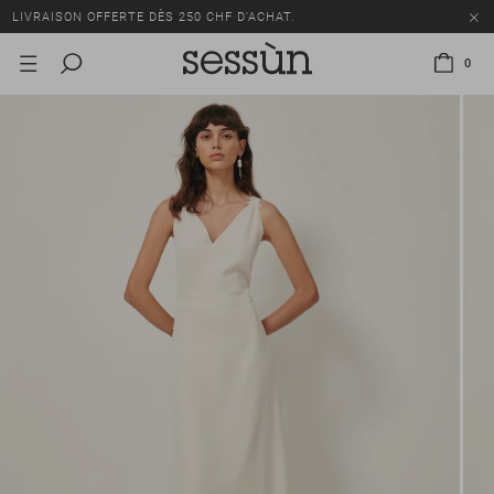
LIVRAISON OFFERTE DÈS 250 CHF D'ACHAT.
TOUS LES PRIX INCLUENT LA TVA ET LES DROITS DE DOUANE.
0
SOLDES : JUSQU'À -50% SUR UNE SÉLECTION D'ARTICLES.
LIVRAISON OFFERTE DÈS 250 CHF D'ACHAT.
TOUS LES PRIX INCLUENT LA TVA ET LES DROITS DE DOUANE.