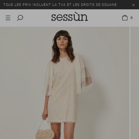
TOUS LES PRIX INCLUENT LA TVA ET LES DROITS DE DOUANE.
SOLDES : JUSQU'À -50% SUR UNE SÉLECTION D'ARTICLES.
0
LIVRAISON OFFERTE DÈS 250 CHF D'ACHAT.
TOUS LES PRIX INCLUENT LA TVA ET LES DROITS DE DOUANE.