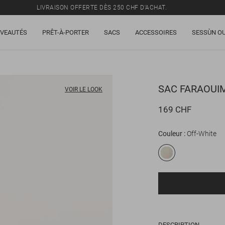
LIVRAISON OFFERTE DÈS 250 CHF D'ACHAT.
TOUS LES PRIX INCLUENT LA TVA ET LES DROITS DE DOUANE.
VEAUTÉS
PRÊT-À-PORTER
SACS
ACCESSOIRES
SESSÙN OU
SOLDES : JUSQU'À -50% SUR UNE SÉLECTION D'ARTICLES.
LIVRAISON OFFERTE DÈS 250 CHF D'ACHAT.
TOUS LES PRIX INCLUENT LA TVA ET LES DROITS DE DOUANE.
SAC
FARAOUIM
VOIR LE LOOK
169 CHF
Couleur
Off-White
DESCRIPTION