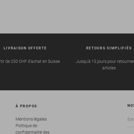
LIVRAISON OFFERTE
RETOURS SIMPLIFIÉS
tir de 250 CHF d'achat en Suisse
Jusqu'à 15 jours pour retourne
articles
NO
À PROPOS
Mentions légales
Politique de
confidentialité des