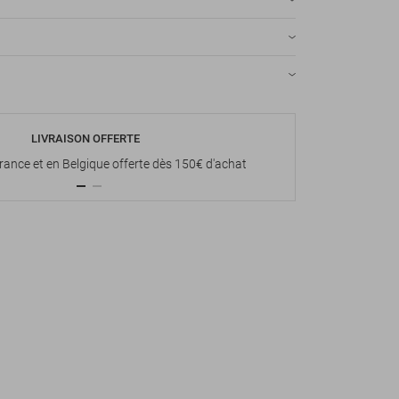
LIVRAISON OFFERTE
P
France et en Belgique offerte dès 150€ d'achat
Paiement