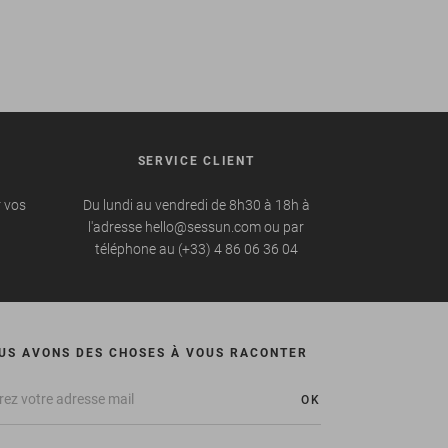
SERVICE CLIENT
r vos
Du lundi au vendredi de 8h30 à 18h à
l'adresse hello@sessun.com ou par
téléphone au (+33) 4 86 06 36 04
US AVONS DES CHOSES À VOUS RACONTER
OK