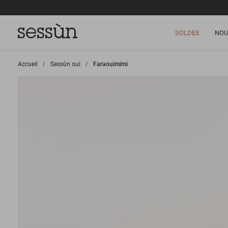
SOLDES
NOU
Accueil
>
Sessùn oui
>
Faraouimimi