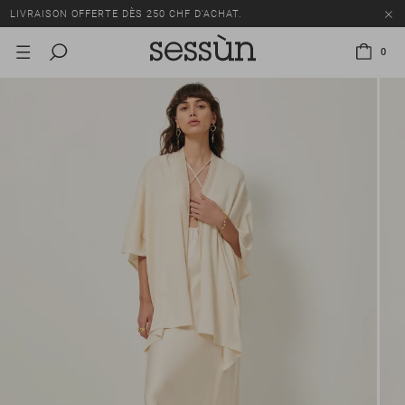
LIVRAISON OFFERTE DÈS 250 CHF D'ACHAT.
TOUS LES PRIX INCLUENT LA TVA ET LES DROITS DE DOUANE.
0
SOLDES : JUSQU'À -50% SUR UNE SÉLECTION D'ARTICLES.
LIVRAISON OFFERTE DÈS 250 CHF D'ACHAT.
TOUS LES PRIX INCLUENT LA TVA ET LES DROITS DE DOUANE.