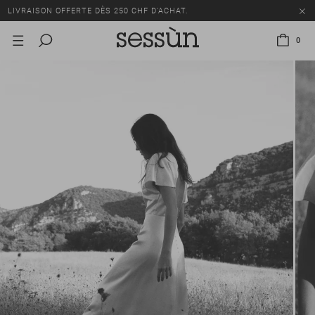
LIVRAISON OFFERTE DÈS 250 CHF D'ACHAT.
TOUS LES PRIX INCLUENT LA TVA ET LES DROITS DE DOUANE.
0
SOLDES : JUSQU'À -50% SUR UNE SÉLECTION D'ARTICLES.
LIVRAISON OFFERTE DÈS 250 CHF D'ACHAT.
TOUS LES PRIX INCLUENT LA TVA ET LES DROITS DE DOUANE.