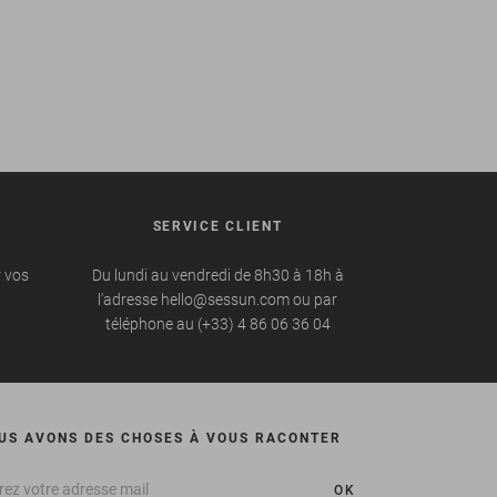
SERVICE CLIENT
r vos
Du lundi au vendredi de 8h30 à 18h à
l'adresse hello@sessun.com ou par
téléphone au (+33) 4 86 06 36 04
US AVONS DES CHOSES À VOUS RACONTER
OK