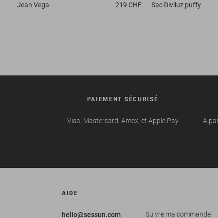
Jean
Vega
219 CHF
Sac
Diviluz puffy
PAIEMENT SÉCURISÉ
Visa, Mastercard, Amex, et Apple Pay
À par
AIDE
Suivre ma commande
hello@sessun.com