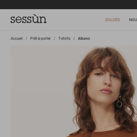
SOLDES
NOU
Accueil
>
Prêt-à-porter
>
T-shirts
>
Albano