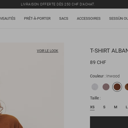
LIVRAISON OFFERTE DÈS 250 CHF D'ACHAT.
TOUS LES PRIX INCLUENT LA TVA ET LES DROITS DE DOUANE.
VEAUTÉS
PRÊT-À-PORTER
SACS
ACCESSOIRES
SESSÙN OU
SOLDES : JUSQU'À -50% SUR UNE SÉLECTION D'ARTICLES.
LIVRAISON OFFERTE DÈS 250 CHF D'ACHAT.
TOUS LES PRIX INCLUENT LA TVA ET LES DROITS DE DOUANE.
T-SHIRT
ALBA
VOIR LE LOOK
89 CHF
Couleur
Inwood
Taille
XS
S
M
L