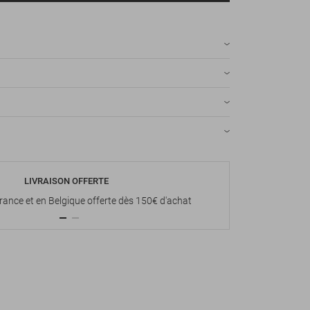
LIVRAISON OFFERTE
P
France et en Belgique offerte dès 150€ d'achat
Paiement