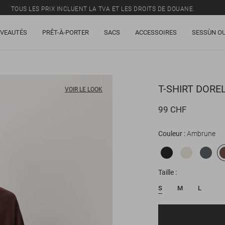
TOUS LES PRIX INCLUENT LA TVA ET LES DROITS DE DOUANE.
SOLDES : JUSQU'À -50% SUR UNE SÉLECTION D'ARTICLES.
VEAUTÉS
PRÊT-À-PORTER
SACS
ACCESSOIRES
SESSÙN OU
LIVRAISON OFFERTE DÈS 250 CHF D'ACHAT.
TOUS LES PRIX INCLUENT LA TVA ET LES DROITS DE DOUANE.
T-SHIRT
DORE
VOIR LE LOOK
99 CHF
Couleur
Ambrune
Taille
S
M
L