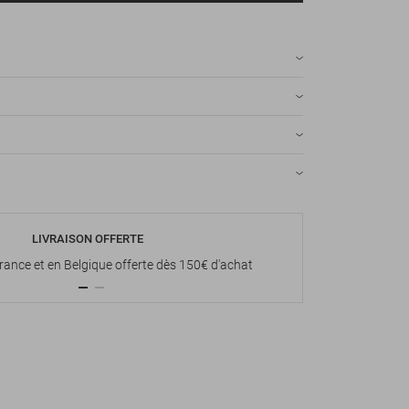
LIVRAISON OFFERTE
P
France et en Belgique offerte dès 150€ d'achat
Paiement