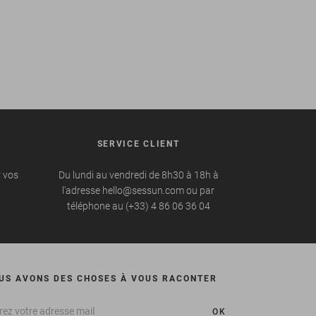
SERVICE CLIENT
r vos
Du lundi au vendredi de 8h30 à 18h à
l'adresse hello@sessun.com ou par
téléphone au (+33) 4 86 06 36 04
US AVONS DES CHOSES À VOUS RACONTER
OK