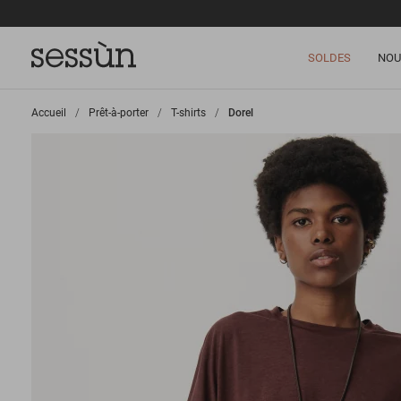
SOLDES
NOU
Accueil
>
Prêt-à-porter
>
T-shirts
>
Dorel