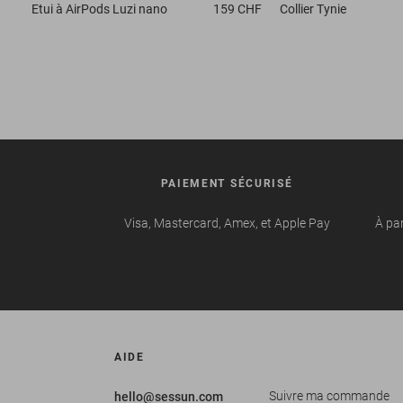
Etui à AirPods
Luzi nano
159 CHF
Collier
Tynie
PAIEMENT SÉCURISÉ
Visa, Mastercard, Amex, et Apple Pay
À par
AIDE
Suivre ma commande
hello@sessun.com