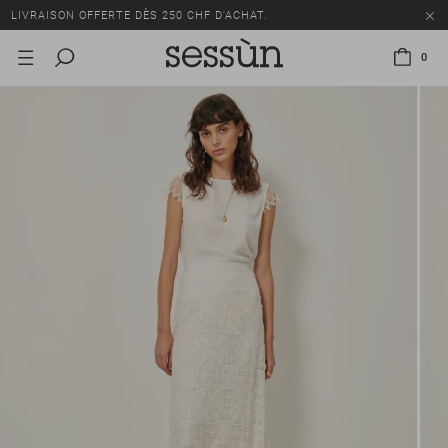
LIVRAISON OFFERTE DÈS 250 CHF D'ACHAT.
TOUS LES PRIX INCLUENT LA TVA ET LES DROITS DE DOUANE.
0
SOLDES : JUSQU'À -50% SUR UNE SÉLECTION D'ARTICLES.
LIVRAISON OFFERTE DÈS 250 CHF D'ACHAT.
TOUS LES PRIX INCLUENT LA TVA ET LES DROITS DE DOUANE.