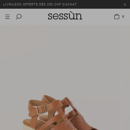
LIVRAISON OFFERTE DÈS 250 CHF D'ACHAT.
TOUS LES PRIX INCLUENT LA TVA ET LES DROITS DE DOUANE.
0
SOLDES : JUSQU'À -50% SUR UNE SÉLECTION D'ARTICLES.
LIVRAISON OFFERTE DÈS 250 CHF D'ACHAT.
TOUS LES PRIX INCLUENT LA TVA ET LES DROITS DE DOUANE.