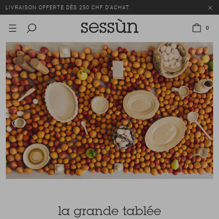
TOUS LES PRIX INCLUENT LA TVA ET LES DROITS DE DOUANE.
SOLDES : JUSQU'À -50% SUR UNE SÉLECTION D'ARTICLES.
0
LIVRAISON OFFERTE DÈS 250 CHF D'ACHAT.
TOUS LES PRIX INCLUENT LA TVA ET LES DROITS DE DOUANE.
la grande tablée