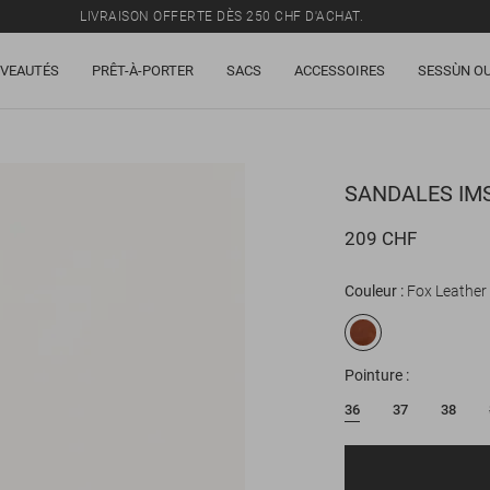
LIVRAISON OFFERTE DÈS 250 CHF D'ACHAT.
TOUS LES PRIX INCLUENT LA TVA ET LES DROITS DE DOUANE.
VEAUTÉS
PRÊT-À-PORTER
SACS
ACCESSOIRES
SESSÙN OU
SOLDES : JUSQU'À -50% SUR UNE SÉLECTION D'ARTICLES.
LIVRAISON OFFERTE DÈS 250 CHF D'ACHAT.
TOUS LES PRIX INCLUENT LA TVA ET LES DROITS DE DOUANE.
SANDALES
IM
209 CHF
Couleur
Fox Leather
Pointure
36
37
38