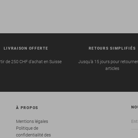
LIVRAISON OFFERTE
RETOURS SIMPLIFIÉS
tir de 250 CHF d'achat en Suisse
Jusqu'à 15 jours pour retourne
articles
NO
À PROPOS
Mentions légales
Politique de
confidentialité des