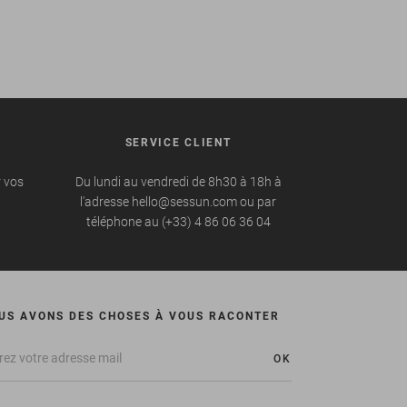
SERVICE CLIENT
r vos
Du lundi au vendredi de 8h30 à 18h à
l'adresse hello@sessun.com ou par
téléphone au (+33) 4 86 06 36 04
US AVONS DES CHOSES À VOUS RACONTER
OK