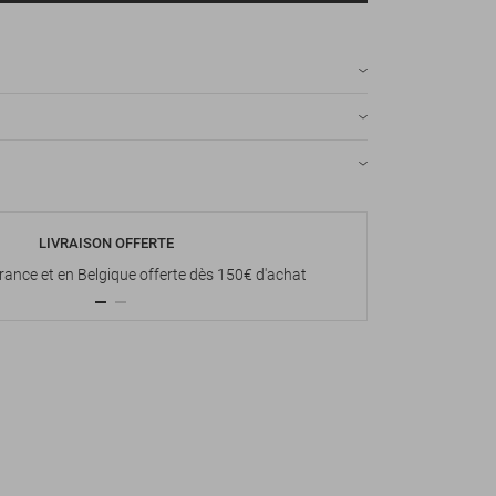
LIVRAISON OFFERTE
P
France et en Belgique offerte dès 150€ d'achat
Paiement