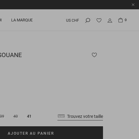
I
LA MARQUE
0
US CHF
SOUANE
Trouvez votre taille
39
40
41
AJOUTER AU PANIER