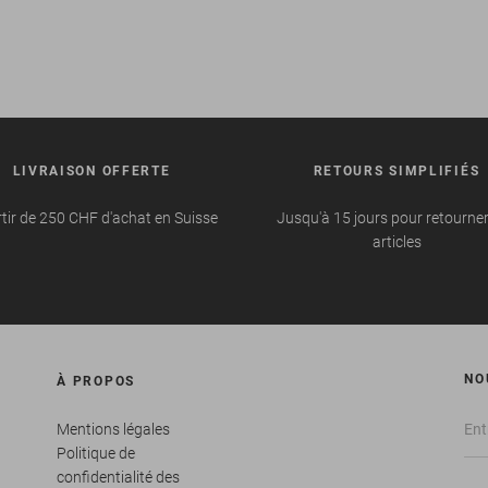
LIVRAISON OFFERTE
RETOURS SIMPLIFIÉS
tir de 250 CHF d'achat en Suisse
Jusqu'à 15 jours pour retourne
articles
NO
À PROPOS
Mentions légales
Politique de
confidentialité des