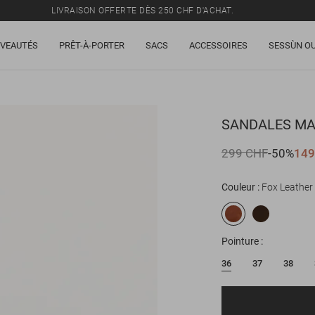
LIVRAISON OFFERTE DÈS 250 CHF D'ACHAT.
TOUS LES PRIX INCLUENT LA TVA ET LES DROITS DE DOUANE.
VEAUTÉS
PRÊT-À-PORTER
SACS
ACCESSOIRES
SESSÙN OU
SOLDES : JUSQU'À -50% SUR UNE SÉLECTION D'ARTICLES.
LIVRAISON OFFERTE DÈS 250 CHF D'ACHAT.
TOUS LES PRIX INCLUENT LA TVA ET LES DROITS DE DOUANE.
SANDALES
MA
299 CHF
-50%
149
Couleur
Fox Leather
Pointure
36
37
38