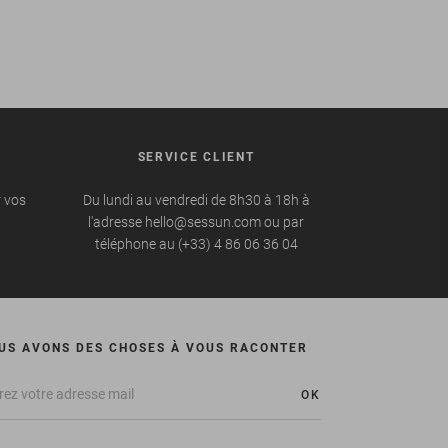
SERVICE CLIENT
r vos
Du lundi au vendredi de 8h30 à 18h à
l'adresse hello@sessun.com ou par
téléphone au (+33) 4 86 06 36 04
US AVONS DES CHOSES À VOUS RACONTER
OK