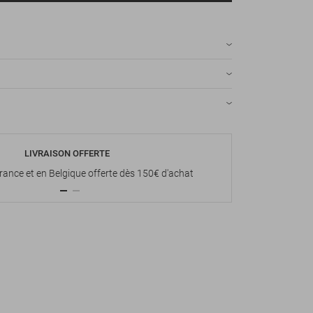
LIVRAISON OFFERTE
P
France et en Belgique offerte dès 150€ d'achat
Paiement