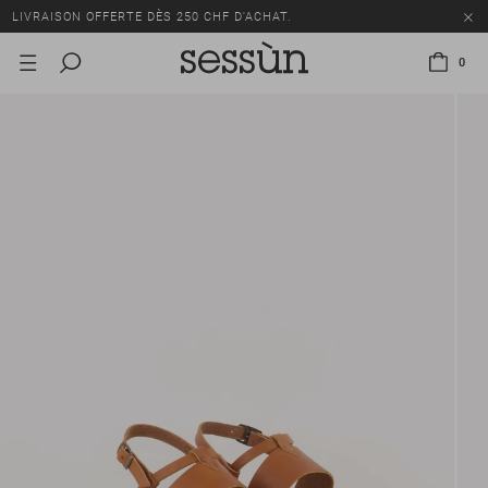
LIVRAISON OFFERTE DÈS 250 CHF D'ACHAT.
TOUS LES PRIX INCLUENT LA TVA ET LES DROITS DE DOUANE.
0
SOLDES : JUSQU'À -50% SUR UNE SÉLECTION D'ARTICLES.
LIVRAISON OFFERTE DÈS 250 CHF D'ACHAT.
TOUS LES PRIX INCLUENT LA TVA ET LES DROITS DE DOUANE.