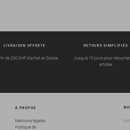
LIVRAISON OFFERTE
RETOURS SIMPLIFIÉS
tir de 250 CHF d'achat en Suisse
Jusqu'à 15 jours pour retourne
articles
NO
À PROPOS
Mentions légales
Politique de