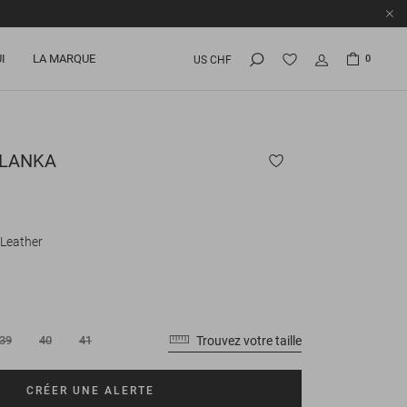
I
LA MARQUE
0
US CHF
LANKA
Leather
Trouvez votre taille
39
40
41
CRÉER UNE ALERTE