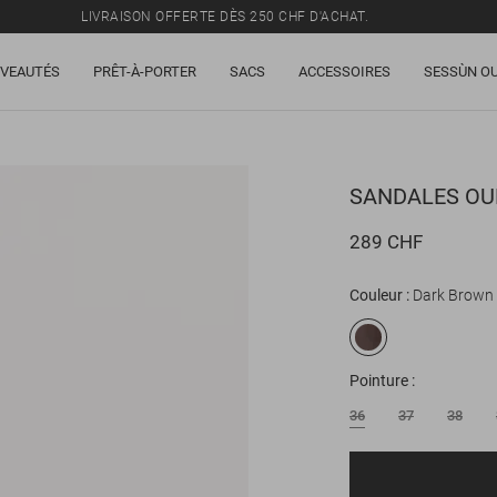
LIVRAISON OFFERTE DÈS 250 CHF D'ACHAT.
TOUS LES PRIX INCLUENT LA TVA ET LES DROITS DE DOUANE.
VEAUTÉS
PRÊT-À-PORTER
SACS
ACCESSOIRES
SESSÙN OU
SOLDES : JUSQU'À -50% SUR UNE SÉLECTION D'ARTICLES.
LIVRAISON OFFERTE DÈS 250 CHF D'ACHAT.
TOUS LES PRIX INCLUENT LA TVA ET LES DROITS DE DOUANE.
SANDALES
OU
289 CHF
Couleur
Dark Brown 
Pointure
36
37
38
E-mail