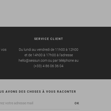
SERVICE CLIENT
r vos
Du lundi au vendredi de 11h00 à 12h00
et de 14h00 à 17h00 à l'adresse
hello@sessun.com ou par téléphone au
(+33) 4 86 06 36 04
US AVONS DES CHOSES À VOUS RACONTER
OK