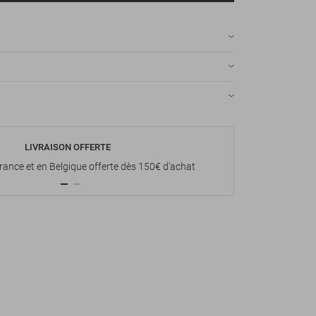
LIVRAISON OFFERTE
P
France et en Belgique offerte dès 150€ d'achat
Paiement