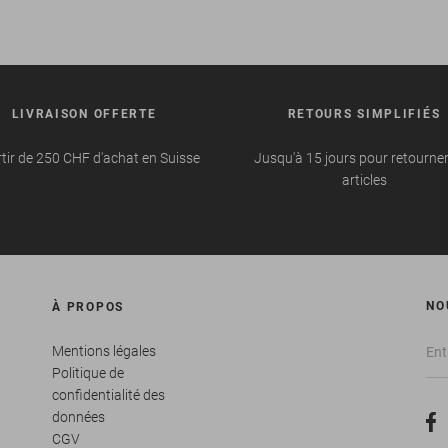
LIVRAISON OFFERTE
RETOURS SIMPLIFIÉS
tir de 250 CHF d'achat en Suisse
Jusqu'à 15 jours pour retourne
articles
NO
À PROPOS
Mentions légales
Politique de
confidentialité des
données
CGV