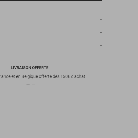
LIVRAISON OFFERTE
P
France et en Belgique offerte dès 150€ d'achat
Paiement