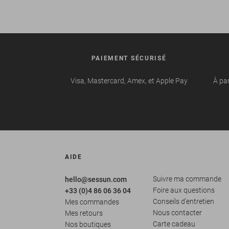
PAIEMENT SÉCURISÉ
Visa, Mastercard, Amex, et Apple Pay
À par
AIDE
Suivre ma commande
hello@sessun.com
Foire aux questions
+33 (0)4 86 06 36 04
Conseils d'entretien
Mes commandes
Nous contacter
Mes retours
Carte cadeau
Nos boutiques