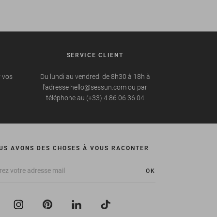
SERVICE CLIENT
r vos
Du lundi au vendredi de 8h30 à 18h à
l'adresse hello@sessun.com ou par
téléphone au (+33) 4 86 06 36 04
US AVONS DES CHOSES À VOUS RACONTER
OK