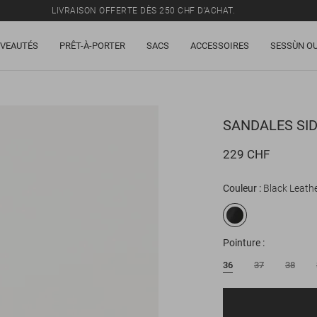
LIVRAISON OFFERTE DÈS 250 CHF D'ACHAT.
TOUS LES PRIX INCLUENT LA TVA ET LES DROITS DE DOUANE.
VEAUTÉS
PRÊT-À-PORTER
SACS
ACCESSOIRES
SESSÙN OU
SOLDES : JUSQU'À -50% SUR UNE SÉLECTION D'ARTICLES.
LIVRAISON OFFERTE DÈS 250 CHF D'ACHAT.
TOUS LES PRIX INCLUENT LA TVA ET LES DROITS DE DOUANE.
SANDALES
SID
229 CHF
Couleur
Black Leath
Pointure
36
37
38