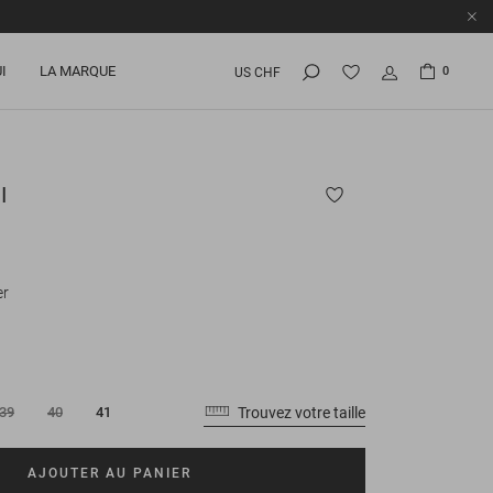
I
LA MARQUE
0
US CHF
I
er
Trouvez votre taille
39
40
41
AJOUTER AU PANIER