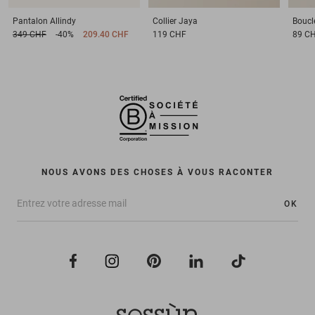
Pantalon
Allindy
Collier
Jaya
Boucle
349 CHF
-40%
209.40 CHF
119 CHF
89 C
NOUS AVONS DES CHOSES À VOUS RACONTER
OK