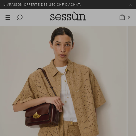
LIVRAISON OFFERTE DÈS 250 CHF D'ACHAT.
TOUS LES PRIX INCLUENT LA TVA ET LES DROITS DE DOUANE.
0
SOLDES : JUSQU'À -50% SUR UNE SÉLECTION D'ARTICLES.
LIVRAISON OFFERTE DÈS 250 CHF D'ACHAT.
TOUS LES PRIX INCLUENT LA TVA ET LES DROITS DE DOUANE.