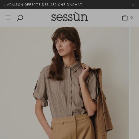
LIVRAISON OFFERTE DÈS 250 CHF D'ACHAT.
TOUS LES PRIX INCLUENT LA TVA ET LES DROITS DE DOUANE.
0
SOLDES : JUSQU'À -50% SUR UNE SÉLECTION D'ARTICLES.
LIVRAISON OFFERTE DÈS 250 CHF D'ACHAT.
TOUS LES PRIX INCLUENT LA TVA ET LES DROITS DE DOUANE.