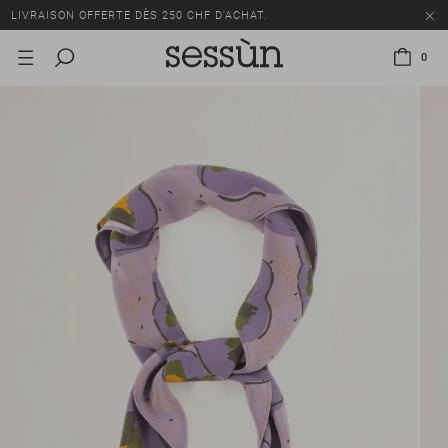
LIVRAISON OFFERTE DÈS 250 CHF D'ACHAT.
TOUS LES PRIX INCLUENT LA TVA ET LES DROITS DE DOUANE.
0
SOLDES : JUSQU'À -50% SUR UNE SÉLECTION D'ARTICLES.
LIVRAISON OFFERTE DÈS 250 CHF D'ACHAT.
TOUS LES PRIX INCLUENT LA TVA ET LES DROITS DE DOUANE.