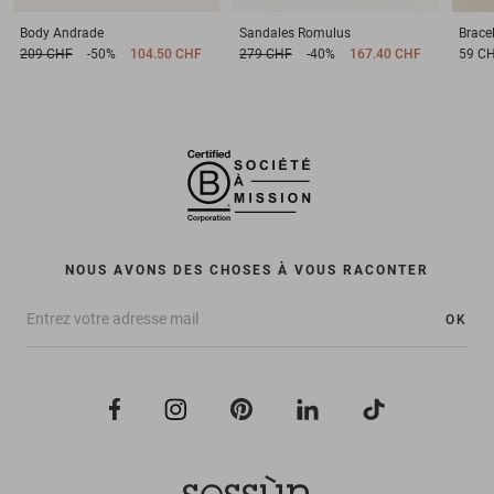
Body
Andrade
Sandales
Romulus
Brace
209 CHF
-50%
104.50 CHF
279 CHF
-40%
167.40 CHF
59 C
NOUS AVONS DES CHOSES À VOUS RACONTER
OK