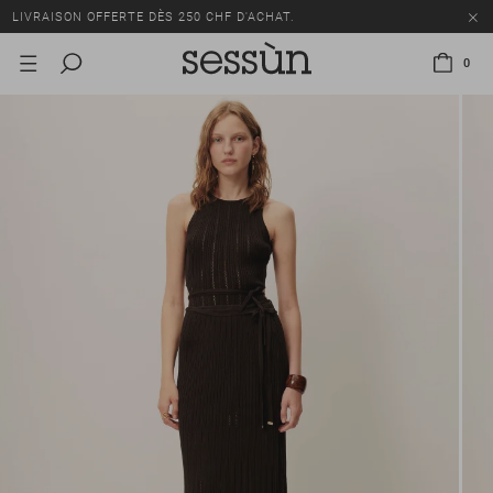
LIVRAISON OFFERTE DÈS 250 CHF D'ACHAT.
TOUS LES PRIX INCLUENT LA TVA ET LES DROITS DE DOUANE.
0
SOLDES : JUSQU'À -50% SUR UNE SÉLECTION D'ARTICLES.
LIVRAISON OFFERTE DÈS 250 CHF D'ACHAT.
TOUS LES PRIX INCLUENT LA TVA ET LES DROITS DE DOUANE.