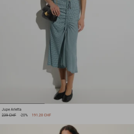
1
2
3
Jupe
Arletta
239 CHF
-20%
191.20 CHF