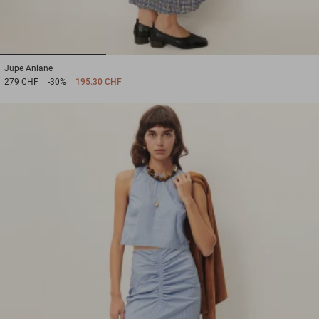
1
2
3
Jupe
Aniane
279 CHF
-30%
195.30 CHF