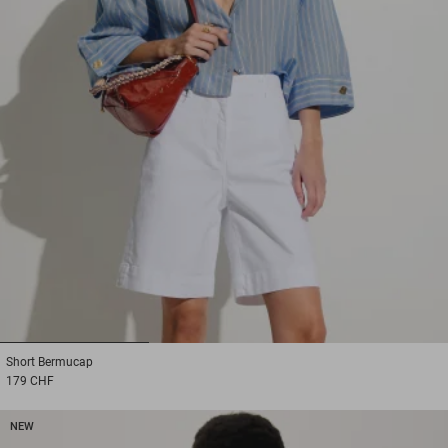
1
2
3
Short
Bermucap
179 CHF
NEW