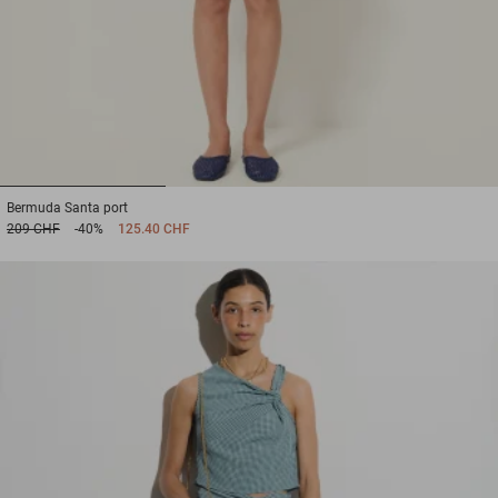
1
2
3
Bermuda
Santa port
209 CHF
-40%
125.40 CHF