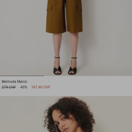
1
2
3
Bermuda
Marco
279 CHF
-40%
167.40 CHF