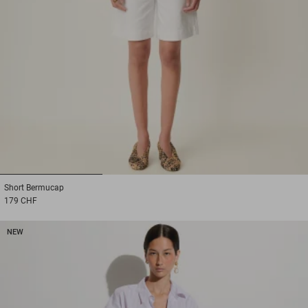
1
2
3
Short
Bermucap
179 CHF
NEW