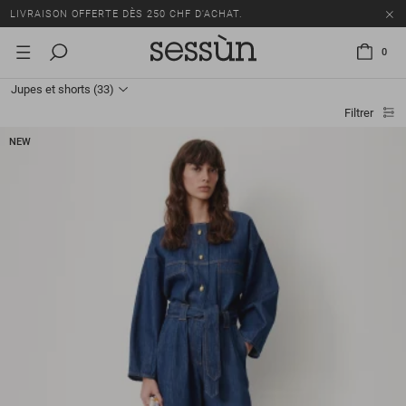
TOUS LES PRIX INCLUENT LA TVA ET LES DROITS DE DOUANE.
SOLDES : JUSQU'À -50% SUR UNE SÉLECTION D'ARTICLES.
0
LIVRAISON OFFERTE DÈS 250 CHF D'ACHAT.
Jupes et shorts
(33)
TOUS LES PRIX INCLUENT LA TVA ET LES DROITS DE DOUANE.
Filtrer
NEW