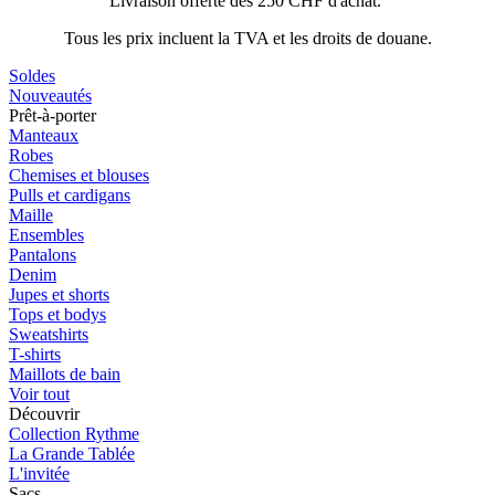
Livraison offerte dès 250 CHF d'achat.
Tous les prix incluent la TVA et les droits de douane.
Soldes
Nouveautés
Prêt-à-porter
Manteaux
Robes
Chemises et blouses
Pulls et cardigans
Maille
Ensembles
Pantalons
Denim
Jupes et shorts
Tops et bodys
Sweatshirts
T-shirts
Maillots de bain
Voir tout
Découvrir
Collection Rythme
La Grande Tablée
L'invitée
Sacs