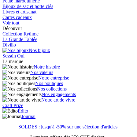
Petite maroquinerie
Bijoux de sac et porte-clés
Livres et artisanat
Cartes cadeaux
Voir tout
Découvrir
Collection Rythme
La Grande Tablée
Divilio
Nos bijoux
Sessùn Oui
La marque
Notre histoire
Nos valeurs
Notre entreprise
Nos boutiques
Nos collections
Nos engagements
Notre art de vivre
Craft Prize
Édito
Journal
SOLDES : jusqu'à -50% sur une sélection d'articles.