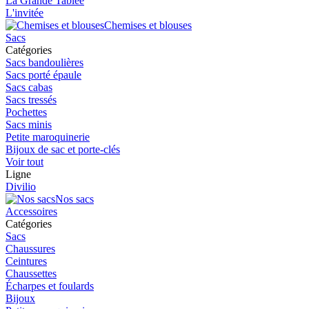
La Grande Tablée
L'invitée
Chemises et blouses
Sacs
Catégories
Sacs bandoulières
Sacs porté épaule
Sacs cabas
Sacs tressés
Pochettes
Sacs minis
Petite maroquinerie
Bijoux de sac et porte-clés
Voir tout
Ligne
Divilio
Nos sacs
Accessoires
Catégories
Sacs
Chaussures
Ceintures
Chaussettes
Écharpes et foulards
Bijoux