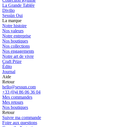
Collection Rythme
La Grande Tablée
Divilio
Sessùn Oui
La marque
Notre histoire
Nos valeurs
Notre entreprise
Nos boutiques
Nos collections
Nos engagements
Notre art de vivre
Craft Prize
Édito
Journal
Aide
Retour
hello@sessun.com
+33 (0)4 86 06 36 04
Mes commandes
Mes retours
Nos boutiques
Retour
Suivre ma commande
Foire aux questions