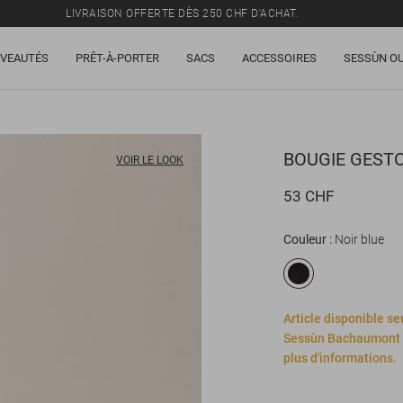
LIVRAISON OFFERTE DÈS 250 CHF D'ACHAT.
TOUS LES PRIX INCLUENT LA TVA ET LES DROITS DE DOUANE.
VEAUTÉS
PRÊT-À-PORTER
SACS
ACCESSOIRES
SESSÙN OU
SOLDES : JUSQU'À -50% SUR UNE SÉLECTION D'ARTICLES.
LIVRAISON OFFERTE DÈS 250 CHF D'ACHAT.
TOUS LES PRIX INCLUENT LA TVA ET LES DROITS DE DOUANE.
BOUGIE
GEST
VOIR LE LOOK
53 CHF
Couleur
Noir blue
Article disponible se
Sessùn Bachaumont (
plus d'informations.