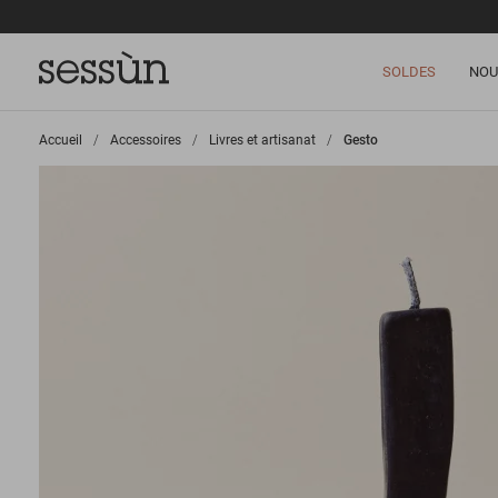
SOLDES
NOU
Accueil
>
Accessoires
>
Livres et artisanat
>
Gesto