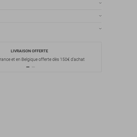
LIVRAISON OFFERTE
P
France et en Belgique offerte dès 150€ d'achat
Paiement