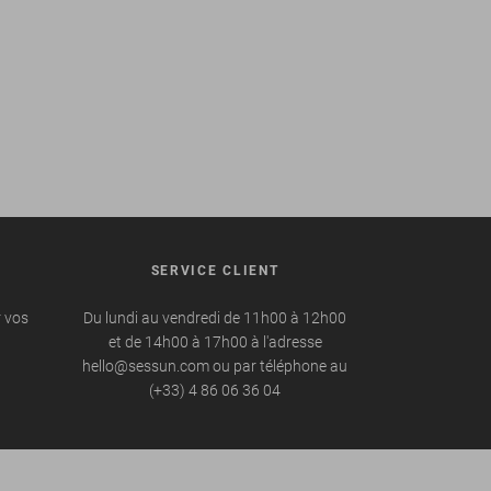
SERVICE CLIENT
r vos
Du lundi au vendredi de 11h00 à 12h00
et de 14h00 à 17h00 à l'adresse
hello@sessun.com ou par téléphone au
(+33) 4 86 06 36 04