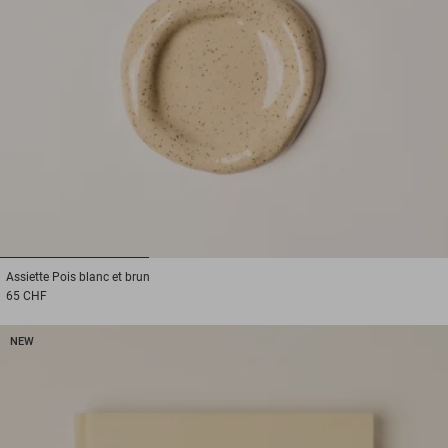
1
2
3
Assiette
Pois blanc et brun
65 CHF
NEW