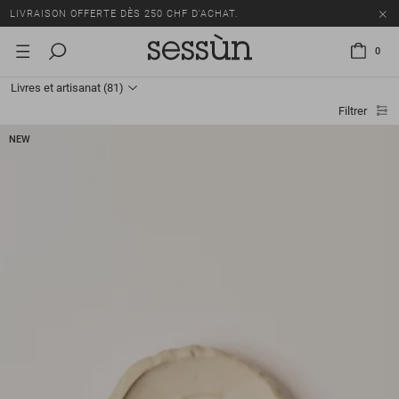
TOUS LES PRIX INCLUENT LA TVA ET LES DROITS DE DOUANE.
SOLDES : JUSQU'À -50% SUR UNE SÉLECTION D'ARTICLES.
0
LIVRAISON OFFERTE DÈS 250 CHF D'ACHAT.
Livres et artisanat
(81)
TOUS LES PRIX INCLUENT LA TVA ET LES DROITS DE DOUANE.
Filtrer
NEW