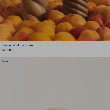
1
2
3
Poivrier
Moulin a poivre
151.20 CHF
NEW