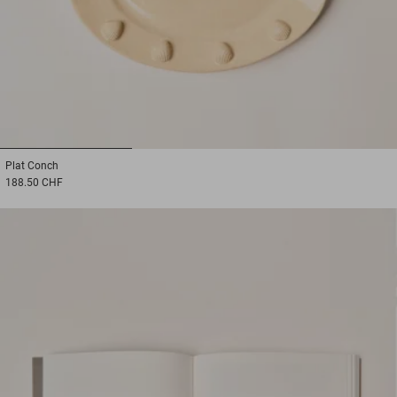
1
2
3
Plat
Conch
188.50 CHF