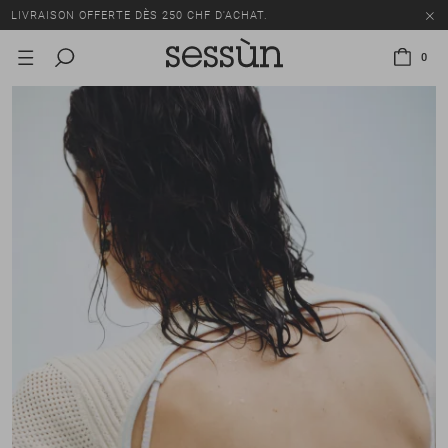
LIVRAISON OFFERTE DÈS 250 CHF D'ACHAT.
TOUS LES PRIX INCLUENT LA TVA ET LES DROITS DE DOUANE.
0
SOLDES : JUSQU'À -50% SUR UNE SÉLECTION D'ARTICLES.
LIVRAISON OFFERTE DÈS 250 CHF D'ACHAT.
TOUS LES PRIX INCLUENT LA TVA ET LES DROITS DE DOUANE.