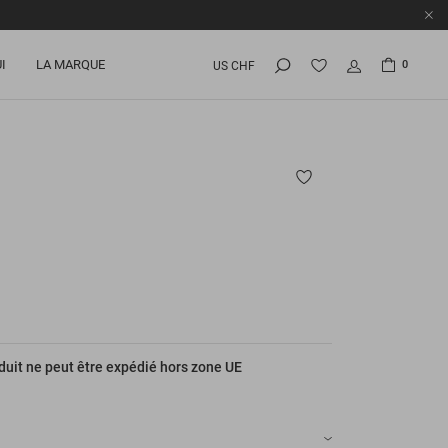
I
LA MARQUE
0
US CHF
duit ne peut être expédié hors zone UE