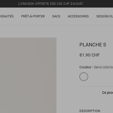
LIVRAISON OFFERTE DÈS 250 CHF D'ACHAT.
TOUS LES PRIX INCLUENT LA TVA ET LES DROITS DE DOUANE.
VEAUTÉS
PRÊT-À-PORTER
SACS
ACCESSOIRES
SESSÙN OU
SOLDES : JUSQU'À -50% SUR UNE SÉLECTION D'ARTICLES.
LIVRAISON OFFERTE DÈS 250 CHF D'ACHAT.
TOUS LES PRIX INCLUENT LA TVA ET LES DROITS DE DOUANE.
PLANCHE
S
81.90 CHF
Couleur
Sans coloris
Ce pro
DESCRIPTION