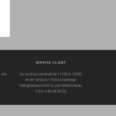
SERVICE CLIENT
r vos
Du lundi au vendredi de 11h00 à 12h00
et de 14h00 à 17h00 à l'adresse
hello@sessun.com ou par téléphone au
(+33) 4 86 06 36 04