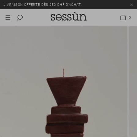
LIVRAISON OFFERTE DÈS 250 CHF D'ACHAT.
TOUS LES PRIX INCLUENT LA TVA ET LES DROITS DE DOUANE.
0
SOLDES : JUSQU'À -50% SUR UNE SÉLECTION D'ARTICLES.
LIVRAISON OFFERTE DÈS 250 CHF D'ACHAT.
TOUS LES PRIX INCLUENT LA TVA ET LES DROITS DE DOUANE.