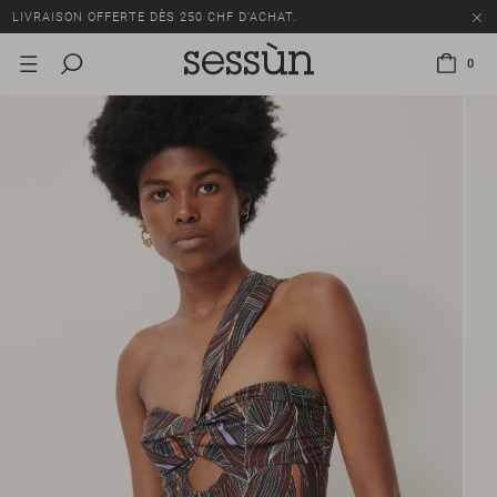
LIVRAISON OFFERTE DÈS 250 CHF D'ACHAT.
TOUS LES PRIX INCLUENT LA TVA ET LES DROITS DE DOUANE.
0
SOLDES : JUSQU'À -50% SUR UNE SÉLECTION D'ARTICLES.
LIVRAISON OFFERTE DÈS 250 CHF D'ACHAT.
TOUS LES PRIX INCLUENT LA TVA ET LES DROITS DE DOUANE.